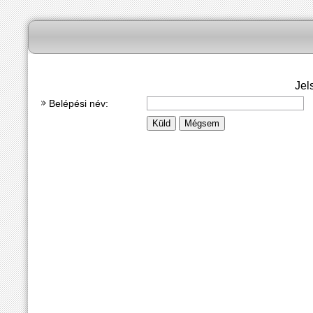
Jel
Belépési név: